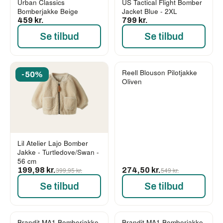
Urban Classics
US Tactical Flight Bomber
Bomberjakke Beige
Jacket Blue - 2XL
459 kr.
799 kr.
Se tilbud
Se tilbud
Reell Blouson Pilotjakke
-50%
-50%
Oliven
Lil Atelier Lajo Bomber
Jakke - Turtledove/Swan -
56 cm
199,98 kr.
399,95 kr.
274,50 kr.
549 kr.
Se tilbud
Se tilbud
Brandit MA1 Bomberjakke
Brandit MA1 Bomberjakke