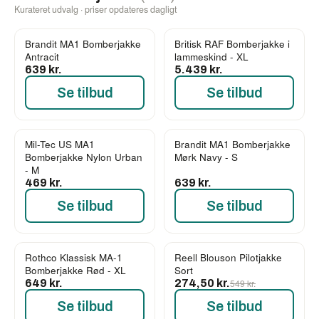
Kurateret udvalg · priser opdateres dagligt
Brandit MA1 Bomberjakke
Britisk RAF Bomberjakke i
Antracit
lammeskind - XL
639 kr.
5.439 kr.
Se tilbud
Se tilbud
Mil-Tec US MA1
Brandit MA1 Bomberjakke
Bomberjakke Nylon Urban
Mørk Navy - S
- M
469 kr.
639 kr.
Se tilbud
Se tilbud
Rothco Klassisk MA-1
Reell Blouson Pilotjakke
-50%
Bomberjakke Rød - XL
Sort
649 kr.
274,50 kr.
549 kr.
Se tilbud
Se tilbud