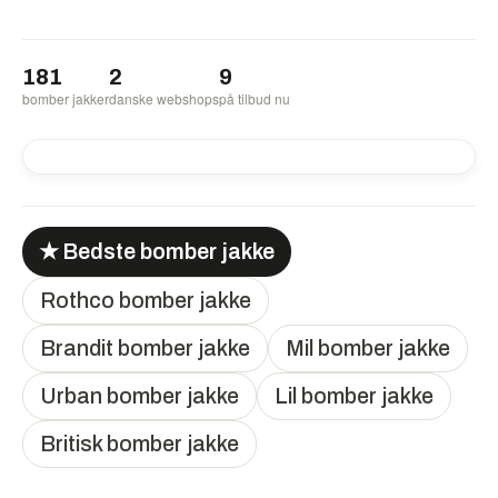
181
2
9
bomber jakker
danske webshops
på tilbud nu
-50%
★ Bedste bomber jakke
Rothco bomber jakke
Brandit bomber jakke
Mil bomber jakke
Urban bomber jakke
Lil bomber jakke
Britisk bomber jakke